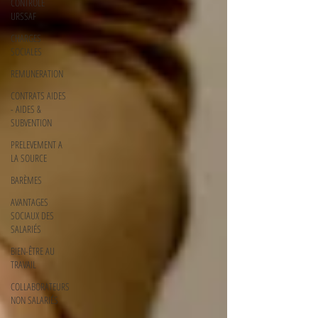
CONTROLE
URSSAF
CHARGES
SOCIALES
REMUNERATION
CONTRATS AIDES
- AIDES &
SUBVENTION
PRELEVEMENT A
LA SOURCE
BARÈMES
AVANTAGES
SOCIAUX DES
SALARIÉS
BIEN-ÊTRE AU
TRAVAIL
COLLABORATEURS
NON SALARIÉS