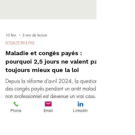
10 févr.
3 min de lecture
ACTUALITE RH & PAIE
Maladie et congés payés :
pourquoi 2,5 jours ne valent pas
toujours mieux que la loi
Depuis la réforme d’avril 2024, la question
Phone
Email
LinkedIn
des congés payés pendant un arrêt maladie
non professionnel est devenue un vrai casse-
tête pour les entreprises. Et une décision