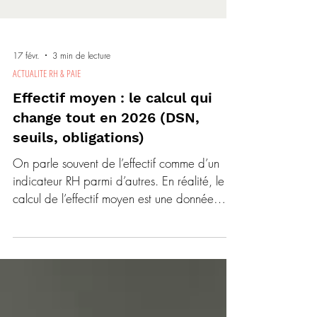
17 févr.
3 min de lecture
ACTUALITE RH & PAIE
Effectif moyen : le calcul qui
change tout en 2026 (DSN,
seuils, obligations)
On parle souvent de l’effectif comme d’un
indicateur RH parmi d’autres. En réalité, le
calcul de l’effectif moyen est une donnée
stratégique : en 2026, il conditionne
directement vos obligations sociales
déclarées en DSN et l’application de
nombreux seuils réglementaires. Maîtriser ce