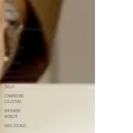
URSSAF
FORMATION
RGPD
PARTICIPATION/INTERESSEMENT
PRIME
NOTRE ÉQUIPE
GROUPE 2S
ÉVÈNEMENTS
INTELLIGENCE
ARTIFICIELLE
SKILLPI
CONVENTIONS
COLLECTIVES
VERSEMENT
MOBILITÉ
AIDES SOCIALES