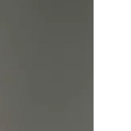
calcul, ce n’est pas “faire des tableaux”.
C’est sécuriser ses déclarations, anticiper des
coûts, et éviter de franchir un seuil sans l’avoir
vu venir. 1) L’effectif mensuel : la brique de
base