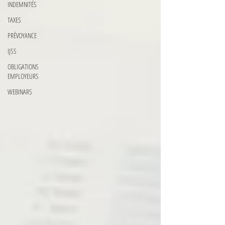
INDEMNITÉS
TAXES
PRÉVOYANCE
IJSS
OBLIGATIONS
EMPLOYEURS
WEBINARS