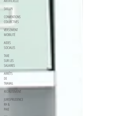
ARTIFICIELLE
SKILLPI
CONVENTIONS
COLLECTIVES
VERSEMENT
MOBILITÉ
AIDES
SOCIALES
TAXE
SUR LES
SALAIRES
ARRÊTS
DE
TRAVAIL
RECRUTEMENT
JURISPRUDENCE
RH &
PAIE