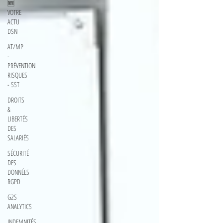
🆕
VOTRE
ACTU
DSN
AT/MP
-
PRÉVENTION
RISQUES
- SST
DROITS
&
LIBERTÉS
DES
SALARIÉS
SÉCURITÉ
DES
DONNÉES
RGPD
G2S
ANALYTICS
INDEMNITÉS