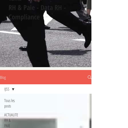
RH & Paie - Data RH -
Compliance
Blog
IJSS
Tous les
posts
ACTUALITE
RH &
PAIE