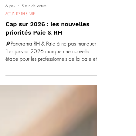
6 janv.
5 min de lecture
ACTUALITE RH & PAIE
Cap sur 2026 : les nouvelles
priorités Paie & RH
🔎Panorama RH & Paie à ne pas manquer Le
1er janvier 2026 marque une nouvelle
étape pour les professionnels de la paie et
des ressources humaines. Revalorisation du
SMIC, hausse du plafond de la Sécurité
sociale, ajustements des cotisations, évolution
du coût des ruptures, changements en
matière d’alternance ou encore incertitudes
sur certaines aides : les évolutions sont
nombreuses et parfois techniques. Cet article
propose une lecture claire, hiérarchisée et