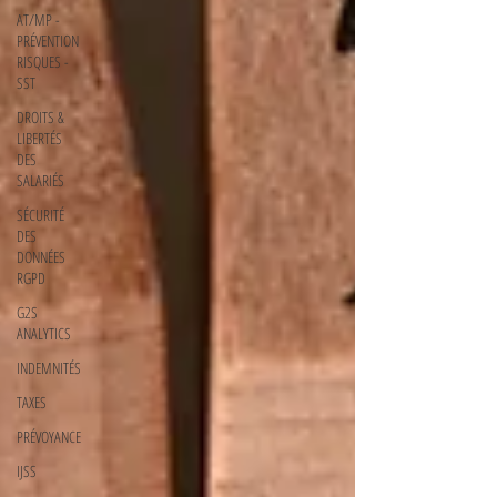
AT/MP -
PRÉVENTION
RISQUES -
SST
DROITS &
LIBERTÉS
DES
SALARIÉS
SÉCURITÉ
DES
DONNÉES
RGPD
G2S
ANALYTICS
INDEMNITÉS
TAXES
PRÉVOYANCE
IJSS