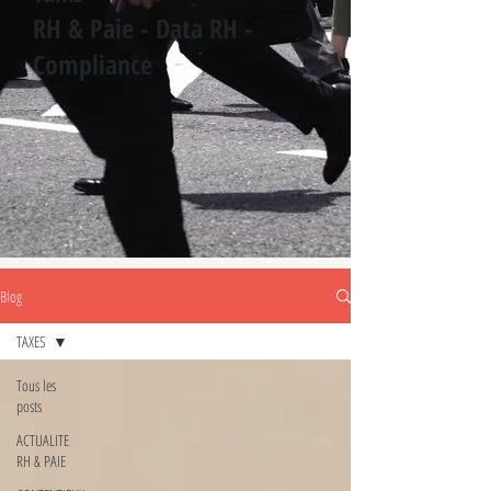
RH & Paie - Data RH -
Compliance
Blog
TAXES
Tous les
posts
ACTUALITE
RH & PAIE