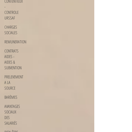
CONTENTIEUX
-
CONTROLE
URSSAF
CHARGES
SOCIALES
REMUNERATION
CONTRATS
AIDES -
AIDES &
SUBVENTION
PRELEVEMENT
A LA
SOURCE
BARÈMES
AVANTAGES
SOCIAUX
DES
SALARIÉS