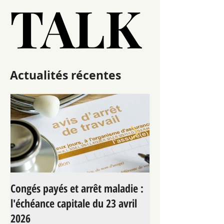
LET’S
LET’S
TALK
TALK
Actualités récentes