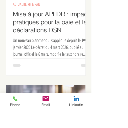
10 mars
2 min de lecture
ACTUALITE RH & PAIE
Mise à jour APLDR : impacts
pratiques pour la paie et les
déclarations DSN
Un nouveau plancher qui s’applique depuis le 1ᵉʳ
janvier 2026 Le décret du 4 mars 2026, publié au
Journal officiel le 6 mars, modifie le taux horaire
minimum utilisé pour indemniser les heures chômées
dans le cadre de l’activité partielle de longue durée
Rebond (APLDR). Ce plancher passe à 9,52 € (et 8,33 €
Phone
Email
LinkedIn
à Mayotte ), avec une application rétroactive au 1ᵉʳ
janvier 2026 . Cette rétroactivité oblige les entreprises
à revoir non seulement les paies à venir, mais aussi