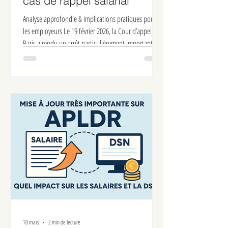
ACTUALITE RH & PAIE
🔍 Régularisations de paie :
les règles à connaître en
cas de rappel salarial
Analyse approfondie & implications pratiques pour
les employeurs Le 19 février 2026, la Cour d’appel de
Paris a rendu un arrêt particulièrement important en
matière de rappels de salaire dans un contexte de
licenciement sans cause réelle et sérieuse. Cette
décision, référencée RG n° 23/00268, s’inscrit dans
une tendance jurisprudentielle renforçant les
obligations des employeurs en matière de paie.
Même si la jurisprudence sur les rappels et
régularisations salariales n’est p