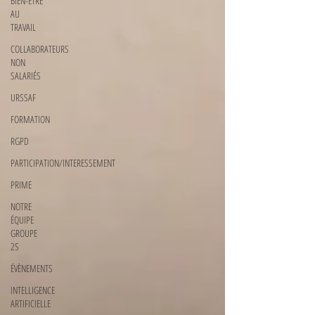
BIEN-ÊTRE
AU
TRAVAIL
COLLABORATEURS
NON
SALARIÉS
URSSAF
FORMATION
RGPD
PARTICIPATION/INTERESSEMENT
PRIME
NOTRE
ÉQUIPE
GROUPE
2S
ÉVÈNEMENTS
INTELLIGENCE
ARTIFICIELLE