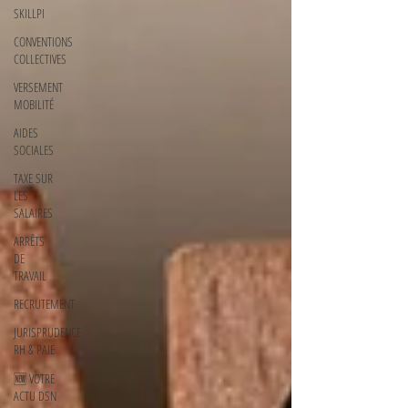
SKILLPI
CONVENTIONS
COLLECTIVES
VERSEMENT
MOBILITÉ
AIDES
SOCIALES
TAXE SUR
LES
SALAIRES
ARRÊTS
DE
TRAVAIL
RECRUTEMENT
JURISPRUDENCE
RH & PAIE
🆕 VOTRE
ACTU DSN