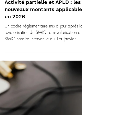
10 févr.
2 min de lecture
ACTUALITE RH & PAIE
Activité partielle et APLD : les
nouveaux montants applicables
en 2026
Un cadre réglementaire mis à jour après la
revalorisation du SMIC La revalorisation du
SMIC horaire intervenue au 1er janvier
2026 a conduit le gouvernement à ajuster
les règles d’indemnisation de l’activité
partielle et de l’activité partielle de longue
durée. Ces évolutions ont été officialisées par
le décret n°2026-35 du 29 janvier 2026.
Les nouveaux montants s’appliquent à
l’ensemble des heures chômées indemnisées