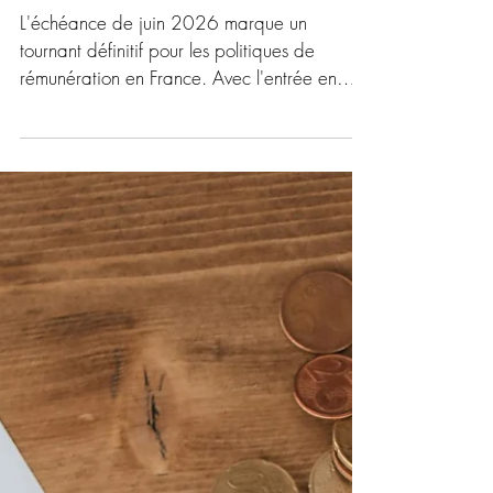
fin du secret et l'urgence de la
mise en conformité
L'échéance de juin 2026 marque un
tournant définitif pour les politiques de
rémunération en France. Avec l'entrée en
vigueur de la directive européenne sur la
transparence salariale, les entreprises
perdent l'exclusivité de l'information sur les
salaires. Désormais, la transparence s'impose
dès l'offre d'emploi et s'étend tout au long de
la carrière du collaborateur, qui dispose d'un
droit d'accès aux données de rémunération
moyenne pour un travail de valeur égale. Ce
texte