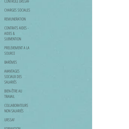
CONTROLE URSSAF
CHARGES SOCIALES
REMUNERATION
CONTRATS AIDES -
AIDES &
SUBVENTION
PRELEVEMENT A LA
SOURCE
BARÈMES
AVANTAGES
SOCIAUX DES
SALARIÉS
BIEN-ÊTRE AU
TRAVAIL
COLLABORATEURS
NON SALARIÉS
URSSAF
FORMATION