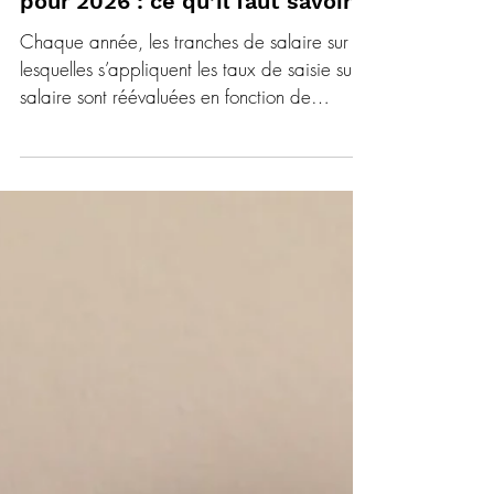
6 janv.
2 min de lecture
REMUNERATION
Barème des saisies sur salaires
pour 2026 : ce qu’il faut savoir
Chaque année, les tranches de salaire sur
lesquelles s’appliquent les taux de saisie sur
salaire sont réévaluées en fonction de
l’évolution des prix. Pour 2026, un décret du
24 décembre 2025 fixe les nouvelles
tranches applicables ainsi que le correctif
par personne à charge. Principe général La
saisie sur salaire permet à un créancier de
récupérer une partie des revenus du salarié.