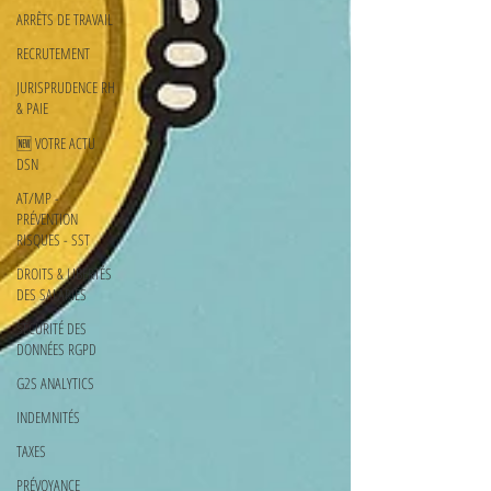
ARRÊTS DE TRAVAIL
RECRUTEMENT
JURISPRUDENCE RH
& PAIE
🆕 VOTRE ACTU
DSN
AT/MP -
PRÉVENTION
RISQUES - SST
DROITS & LIBERTÉS
DES SALARIÉS
SÉCURITÉ DES
DONNÉES RGPD
G2S ANALYTICS
INDEMNITÉS
TAXES
PRÉVOYANCE