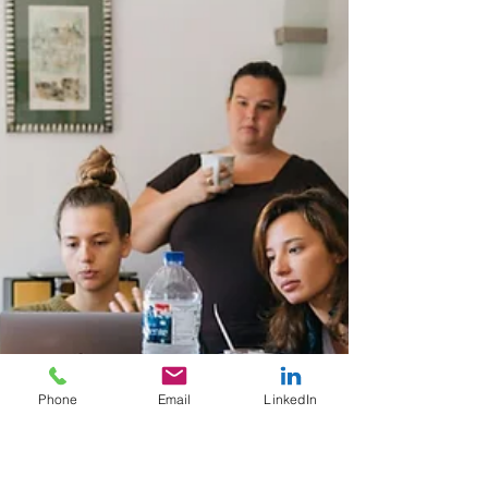
matière d’alternance ou encore incertitudes
sur certaines aides : les évolutions sont
nombreuses et parfois techniques. Cet article
propose une lecture claire, hiérarchisée et
opérationnelle
Phone
Email
LinkedIn