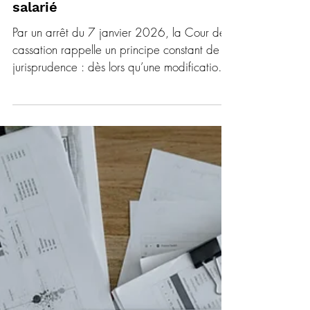
3 févr.
4 min de lecture
ACTUALITE RH & PAIE
La modification de la méthode
de calcul de la rémunération
variable requiert l’accord du
salarié
Par un arrêt du 7 janvier 2026, la Cour de
cassation rappelle un principe constant de sa
jurisprudence : dès lors qu’une modification
affecte la méthode de calcul de la
rémunération contractuelle du salarié,
l’accord de ce dernier est requis. L’ajout de
nouveaux éléments à l’assiette de calcul d’un
bonus contractuel ne relève pas du simple
pouvoir de direction de l’employeur, même si
la formule de calcul demeure, en apparence,
inchangée. Cette décision illustre une