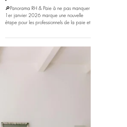
6 janv.
5 min de lecture
ACTUALITE RH & PAIE
Cap sur 2026 : les nouvelles
priorités Paie & RH
🔎Panorama RH & Paie à ne pas manquer Le
1er janvier 2026 marque une nouvelle
étape pour les professionnels de la paie et
des ressources humaines. Revalorisation du
SMIC, hausse du plafond de la Sécurité
sociale, ajustements des cotisations, évolution
du coût des ruptures, changements en