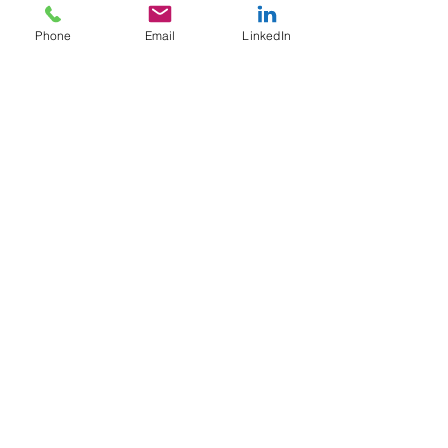
Processus & SIRH
Phone
Email
LinkedIn
Data & IA
Gouvernance de la Data
NOS PARTENAIRES
G2S News Insight
NOUS CONTACTER
Abonnez-vous à la newsletter
Notre Blog
JOBS
Candidature spontannée