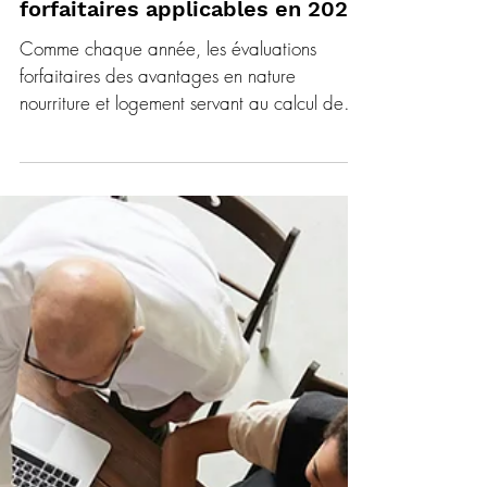
6 janv.
3 min de lecture
ACTUALITE RH & PAIE
Avantages en nature nourriture
et logement : les évaluations
forfaitaires applicables en 2026
Comme chaque année, les évaluations
forfaitaires des avantages en nature
nourriture et logement servant au calcul des
cotisations sociales sont revalorisées au 1er
janvier. Les montants applicables pour
l’année 2026 résultent de l’application du
taux prévisionnel d’évolution des prix à la
consommation, fixé à 1,30 %, et sont
applicables sous réserve de confirmation par
le Bulletin officiel de la sécurité sociale