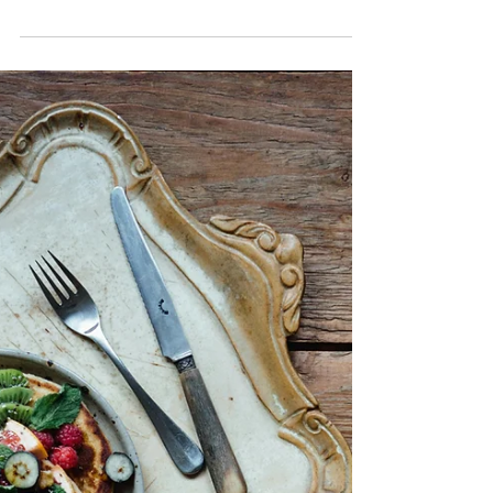
connaître et à suivre en 2026
Chaque année, la loi de financement de la
Sécurité sociale (LFSS) fixe le cadre financier
et les grandes orientations de la protection
sociale en France. La LFSS pour 2026,
adoptée fin 2025, s’inscrit dans un contexte
de tensions budgétaires, de vieillissement
démographique et de besoins accrus en
matière de santé et de solidarité. Si
certaines mesures ont un impact direct dès le
1er janvier 2026, d’autres s’inscrivent dans
une logique de transformation progressive,
avec des