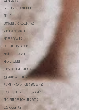
ÉVÈNEMENTS
INTELLIGENCE ARTIFICIELLE
SKILLPI
CONVENTIONS COLLECTIVES
VERSEMENT MOBILITÉ
AIDES SOCIALES
TAXE SUR LES SALAIRES
ARRÊTS DE TRAVAIL
RECRUTEMENT
JURISPRUDENCE RH & PAIE
🆕 VOTRE ACTU DSN
AT/MP - PRÉVENTION RISQUES - SST
DROITS & LIBERTÉS DES SALARIÉS
SÉCURITÉ DES DONNÉES RGPD
G2S ANALYTICS