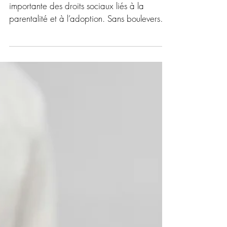
pour les salariés en 2026
L’année 2026 marque une évolution
importante des droits sociaux liés à la
parentalité et à l’adoption. Sans bouleverser
l’architecture globale des congés existants, le
législateur renforce la protection des salariés
concernés par l’arrivée d’un enfant, en créant
de nouveaux droits à congé et à autorisation
d’absence, avec des impacts concrets pour
les services RH et paie. Deux mesures
principales sont à retenir : la création d’un
congé supplémentaire de naissance,
l’instaurat