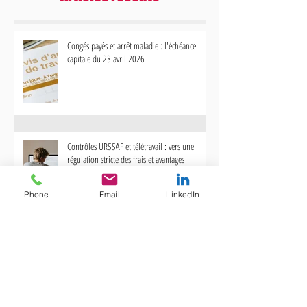
Congés payés et arrêt maladie : l'échéance
capitale du 23 avril 2026
Intéressement et participation :
Le Perco en 2025 : Ce 
versement impératif avant le 31 mai
comment en profiter
2025
Contrôles URSSAF et télétravail : vers une
régulation stricte des frais et avantages
Phone
Email
LinkedIn
Bonus-Malus Chômage : Pourquoi votre
gestion des contrats courts impacte désormais
votre trésorerie