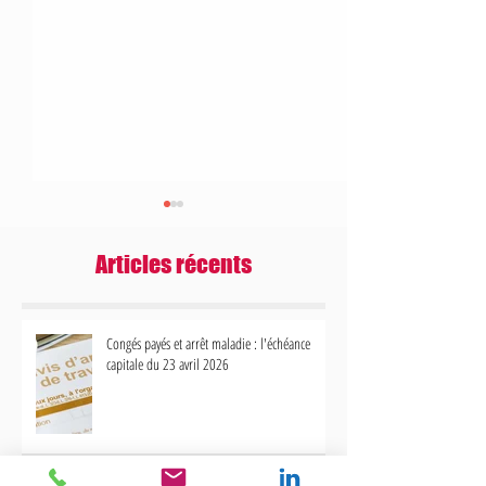
Articles récents
Congés payés et arrêt maladie : l'échéance
capitale du 23 avril 2026
Contrôles URSSAF et télétravail : vers
Bonus-Malus Chômage 
une régulation stricte des frais et
votre gestion des contr
avantages
impacte désormais votr