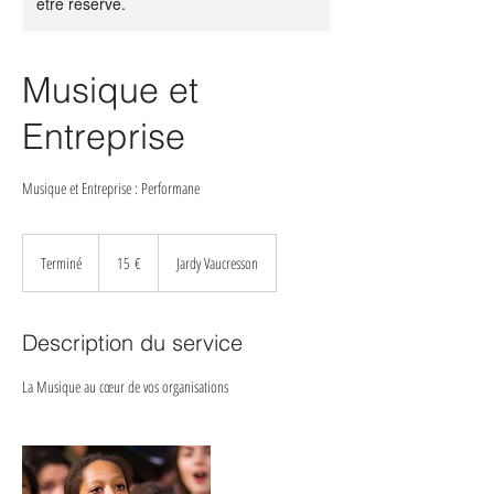
être réservé.
Musique et
Entreprise
Musique et Entreprise : Performane
15
euros
Terminé
T
15 €
Jardy Vaucresson
e
r
m
Description du service
i
n
La Musique au cœur de vos organisations
é