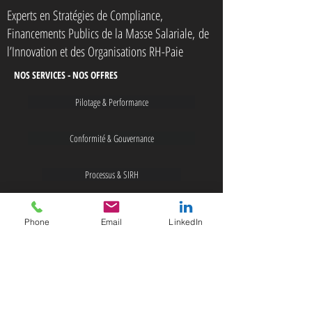
Experts en Stratégies de Compliance,
Financements Publics de la Masse Salariale,
de
l’Innovation et des Organisations RH-Paie
NOS SERVICES - NOS OFFRES
Pilotage & Performance
Conformité & Gouvernance
Processus & SIRH
Data & IA
Phone
Email
LinkedIn
Gouvernance de la Data
NOS PARTENAIRES
G2S News Insight