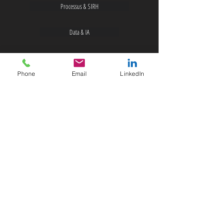
Processus & SIRH
Data & IA
Gouvernance de la Data
Phone
Email
LinkedIn
NOS PARTENAIRES
G2S News Insight
NOUS CONTACTER
Abonnez-vous à la newsletter
Notre Blog
JOBS
Candidature spontannée