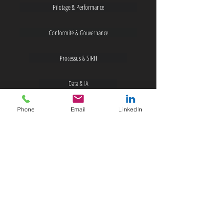
Pilotage & Performance
Conformité & Gouvernance
Processus & SIRH
Data & IA
Gouvernance de la Data
Phone
Email
LinkedIn
NOS PARTENAIRES
G2S News Insight
NOUS CONTACTER
Abonnez-vous à la newsletter
Notre Blog