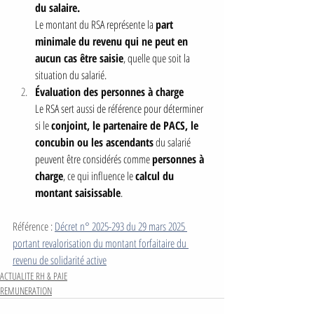
du salaire. 
Le montant du RSA représente la 
part 
minimale du revenu qui ne peut en 
aucun cas être saisie
, quelle que soit la 
situation du salarié.
Évaluation des personnes à charge
Le RSA sert aussi de référence pour déterminer 
si le 
conjoint, le partenaire de PACS, le 
concubin ou les ascendants
 du salarié 
peuvent être considérés comme 
personnes à 
charge
, ce qui influence le 
calcul du 
montant saisissable
.
Référence : 
Décret n° 2025-293 du 29 mars 2025 
portant revalorisation du montant forfaitaire du 
revenu de solidarité active
ACTUALITE RH & PAIE
REMUNERATION