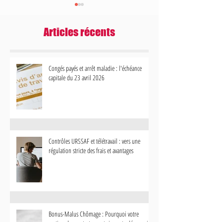
Articles récents
Congés payés et arrêt maladie : l'échéance
capitale du 23 avril 2026
Contrôles URSSAF et télétravail : vers
Bonus-Malus Chômage 
une régulation stricte des frais et
votre gestion des contr
avantages
impacte désormais votr
Contrôles URSSAF et télétravail : vers une
régulation stricte des frais et avantages
Bonus-Malus Chômage : Pourquoi votre