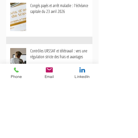
Congés payés et arrêt maladie : l'échéance
capitale du 23 avril 2026
Contrôles URSSAF et télétravail : vers
Bonus-Malus Chômage 
une régulation stricte des frais et
votre gestion des contr
avantages
impacte désormais votr
Contrôles URSSAF et télétravail : vers une
régulation stricte des frais et avantages
Phone
Email
LinkedIn
Bonus-Malus Chômage : Pourquoi votre
gestion des contrats courts impacte désormais
votre trésorerie