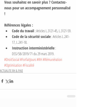
Vous souhaitez en savoir plus ? Contactez-
nous pour un accompagnement personnalisé 
!
Références légales :
Code du travail
 : Articles L.3121-45, L.3121-59.
Code de la sécurité sociale
 : Articles L.241-
17, L.241-18.
Instruction interministérielle
 : 
DSS/5B/2019/71 du 29 mars 2019.
#DroitSocial
#ForfaitJours
#RH
#Rémunération
#Optimisation
#Fiscalité
ACTUALITE RH & PAIE