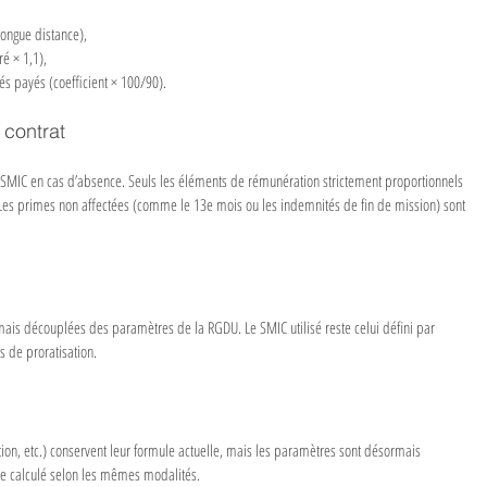
longue distance),
ré × 1,1),
és payés (coefficient × 100/90).
contrat
du SMIC en cas d’absence. Seuls les éléments de rémunération strictement proportionnels 
 Les primes non affectées (comme le 13e mois ou les indemnités de fin de mission) sont 
ais découplées des paramètres de la RGDU. Le SMIC utilisé reste celui défini par 
es de proratisation.
ion, etc.) conservent leur formule actuelle, mais les paramètres sont désormais 
e calculé selon les mêmes modalités.