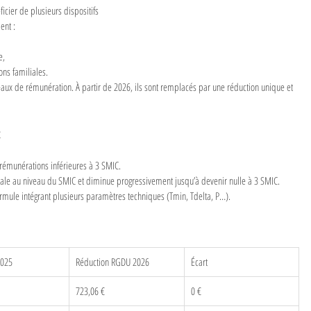
cier de plusieurs dispositifs 
ent :
e,
ons familiales.
veaux de rémunération. À partir de 2026, ils sont remplacés par une réduction unique et 
t
rémunérations inférieures à 3 SMIC.
male au niveau du SMIC et diminue progressivement jusqu’à devenir nulle à 3 SMIC.
rmule intégrant plusieurs paramètres techniques (Tmin, Tdelta, P…).
2025
Réduction RGDU 2026
Écart
723,06 €
0 €