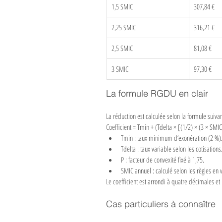
1,5 SMIC
307,84 €
2,25 SMIC
316,21 €
2,5 SMIC
81,08 €
3 SMIC
97,30 €
La formule RGDU en clair
La réduction est calculée selon la formule suivan
Coefficient = Tmin + (Tdelta × [(1/2) × (3 × SM
Tmin : taux minimum d’exonération (2 %)
Tdelta : taux variable selon les cotisations
P : facteur de convexité fixé à 1,75.
SMIC annuel : calculé selon les règles en
Le coefficient est arrondi à quatre décimales e
Cas particuliers à connaître