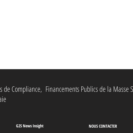
ies de Compliance, Financements Publics de la Masse S
aie
G2S News Insight
NOUS CONTACTER