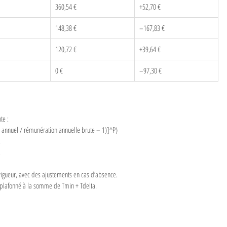
360,54 €
+52,70 €
148,38 €
–167,83 €
120,72 €
+39,64 €
0 €
–97,30 €
te :
IC annuel / rémunération annuelle brute – 1)]^P)
.
.
 vigueur, avec des ajustements en cas d’absence.
t plafonné à la somme de Tmin + Tdelta.