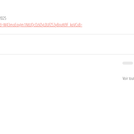
2025
df?id=W43moEpvJm1NtUQcOzVZyL0UFZ53yBqzAI9F_kpVCx8=
Voir tou