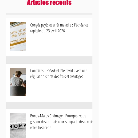
Articles récents
Congés payés et arrêt maladie : l'échéance
capitale du 23 avril 2026
Contrôles URSSAF et télétravail : vers
Bonus-Malus Chômage 
une régulation stricte des frais et
votre gestion des contr
avantages
impacte désormais votr
Contrôles URSSAF et télétravail : vers une
régulation stricte des frais et avantages
Bonus-Malus Chômage : Pourquoi votre
gestion des contrats courts impacte désormais
votre trésorerie