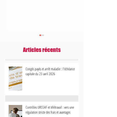
Articles récents
Congés payés et arrêt maladie : l'échéance
capitale du 23 avril 2026
Contrôles URSSAF et télétravail : vers
Bonus-Malus Chômage 
une régulation stricte des frais et
votre gestion des contr
avantages
impacte désormais votr
Contrôles URSSAF et télétravail : vers une
régulation stricte des frais et avantages