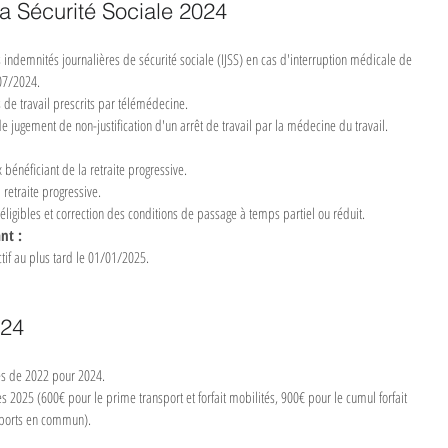
a Sécurité Sociale 2024
indemnités journalières de sécurité sociale (IJSS) en cas d'interruption médicale de 
/07/2024.
s de travail prescrits par télémédecine.
de jugement de non-justification d'un arrêt de travail par la médecine du travail.
bénéficiant de la retraite progressive.
 retraite progressive.
éligibles et correction des conditions de passage à temps partiel ou réduit.
nt :
ctif au plus tard le 01/01/2025.
024
es de 2022 pour 2024.
 2025 (600€ pour le prime transport et forfait mobilités, 900€ pour le cumul forfait 
sports en commun).