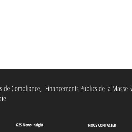
ies de Compliance, Financements Publics de la Masse S
aie
G2S News Insight
NOUS CONTACTER