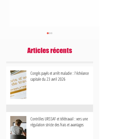
Articles récents
Congés payés et arrêt maladie : l'échéance
capitale du 23 avril 2026
Contrôles URSSAF et télétravail : vers
Bonus-Malus Chômage 
une régulation stricte des frais et
votre gestion des contr
avantages
impacte désormais votr
Contrôles URSSAF et télétravail : vers une
régulation stricte des frais et avantages