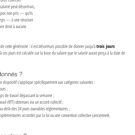
 salarié peut désormais, 
epos non pris — qu’ils 
mps — à une structure 
vre droit à aucune 
e de cette générosité : il est désormais possible de donner jusqu’à 
trois jours 
 ces jours est calculée sur la base du salaire que le salarié aurait perçu à la date de 
donnés ?
e dispositif s’applique spécifiquement aux catégories suivantes :
ours ;
ps de travail dépassant la semaine ;
ail (RTT) obtenues via un accord collectif ;
u-delà des 24 jours ouvrables réglementaires ;
pplémentaires accordés par la loi ou une convention collective (ancienneté, 