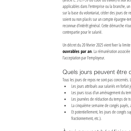
applicables dans l’entreprise ou la branche, un
sur la base du volontariat, céder des jours de r
soient ou non placés sur un compte épargne-te
reconnue d’intérêt général. Cette démarche n’ou
contrepartie pour le salarié.
Un décret du 20 février 2025 vient fixer la limit
ouvrables par an
. La rémunération associée à
l’acceptation par l’employeur.
Quels jours peuvent être 
Tous les jours de repos ne sont pas concernés. L
Les jours attribués aux salariés en forfait j
Les jours issus d’un aménagement du tem
Les journées de réduction du temps de trav
La cinquième semaine de congés payés, a
Et potentiellement, les jours de congés su
fractionnement, etc.).