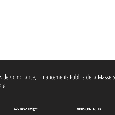
ies de Compliance, Financements Publics de la Masse S
aie
G2S News Insight
NOUS CONTACTER