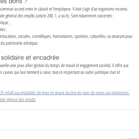
ces dons ?
n commun accord entre le salarié et l’employeur. Il doit s’agir d’un organisme reconnu 
 Code général des impôts (article 200, 1, a ou b). Sont notamment concernés :
blique ;
les ;
ucatives, sociales, scientifiques, humanitaires, sportives, culturelles, ou œuvrant pour 
n du patrimoine artistique.
solidaire et encadrée
lle voie pour allier gestion du temps de travail et engagement sociétal. Il offre aux 
s causes qui leur tiennent à cœur, tout en respectant un cadre juridique clair et 
025 relatif aux modalités de mise en œuvre du don de jours de repos aux organismes 
 code général des impôts