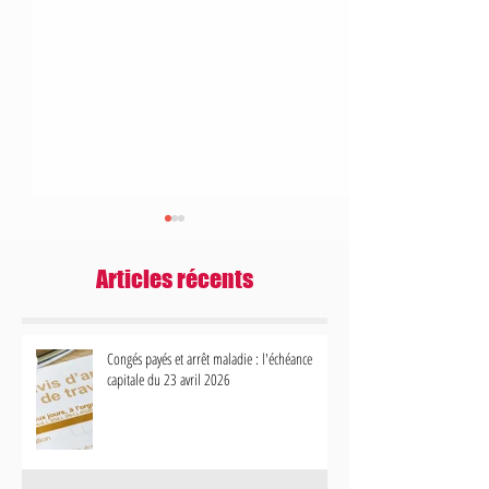
Articles récents
Congés payés et arrêt maladie : l'échéance
capitale du 23 avril 2026
Contrôles URSSAF et télétravail : vers
Bonus-Malus Chômage 
une régulation stricte des frais et
votre gestion des contr
avantages
impacte désormais votr