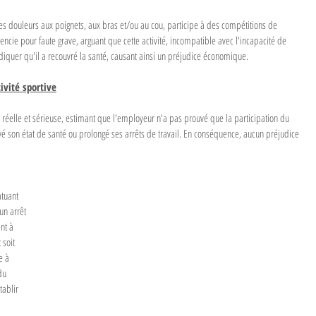
des douleurs aux poignets, aux bras et/ou au cou, participe à des compétitions de 
cie pour faute grave, arguant que cette activité, incompatible avec l'incapacité de 
indiquer qu'il a recouvré la santé, causant ainsi un préjudice économique.
tivité sportive
 réelle et sérieuse, estimant que l'employeur n'a pas prouvé que la participation du 
vé son état de santé ou prolongé ses arrêts de travail. En conséquence, aucun préjudice 
atuant 
un arrêt 
nt à 
 soit 
e à 
du 
tablir 