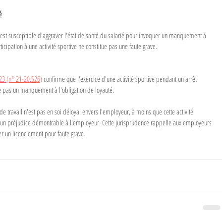
é
e est susceptible d'aggraver l'état de santé du salarié pour invoquer un manquement à 
ticipation à une activité sportive ne constitue pas une faute grave.
023 (n° 21-20.526)
 confirme que l'exercice d'une activité sportive pendant un arrêt 
e pas un manquement à l'obligation de loyauté.
de travail n'est pas en soi déloyal envers l'employeur, à moins que cette activité 
se un préjudice démontrable à l'employeur. Cette jurisprudence rappelle aux employeurs 
ier un licenciement pour faute grave.