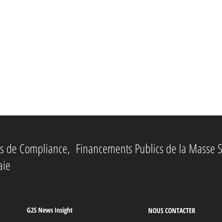
ies de Compliance, Financements Publics de la Masse S
aie
G2S News Insight
NOUS CONTACTER