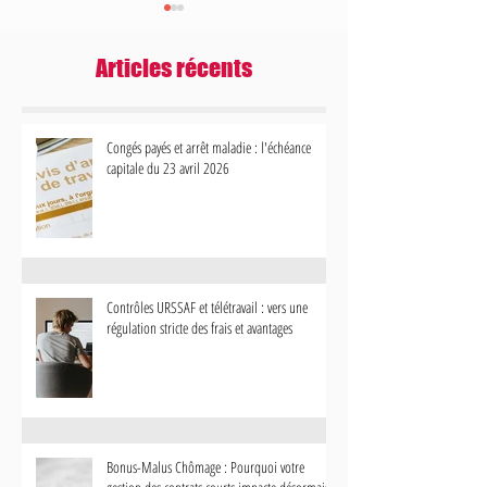
Articles récents
Congés payés et arrêt maladie : l'échéance
capitale du 23 avril 2026
Contrôles URSSAF et télétravail : vers
Bonus-Malus Chômage 
une régulation stricte des frais et
votre gestion des contr
avantages
impacte désormais votr
Contrôles URSSAF et télétravail : vers une
régulation stricte des frais et avantages
Bonus-Malus Chômage : Pourquoi votre