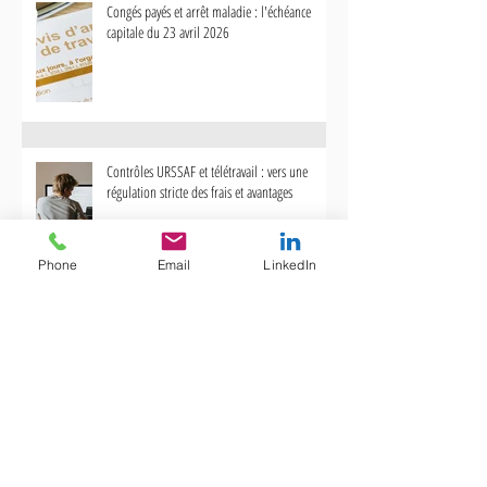
Congés payés et arrêt maladie : l'échéance
capitale du 23 avril 2026
Contrôles URSSAF et télétravail : vers
Bonus-Malus Chômage 
une régulation stricte des frais et
votre gestion des contr
avantages
impacte désormais votr
Contrôles URSSAF et télétravail : vers une
régulation stricte des frais et avantages
Phone
Email
LinkedIn
Bonus-Malus Chômage : Pourquoi votre
gestion des contrats courts impacte désormais
votre trésorerie