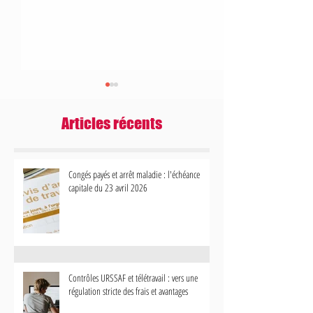
Articles récents
Congés payés et arrêt maladie : l'échéance
capitale du 23 avril 2026
Contrôles URSSAF et télétravail : vers
Bonus-Malus Chômage 
une régulation stricte des frais et
votre gestion des contr
avantages
impacte désormais votr
Contrôles URSSAF et télétravail : vers une
régulation stricte des frais et avantages