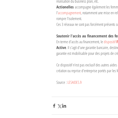
réalisation du business plan, etc. 
Actionelles 
accompagne également les femmes 
l'
accompagnement
, notamment une mise en rela
rompre l'isolement. 
Ces 3 réseaux ne sont pas forcément présents sur 
Soutenir l'accès au financement des f
En terme d'accès au financement, le 
dispositif 
F
Active
. Il s'agit d'une garantie bancaire, desti
garantie est mobilisable pour des projets de cr
Ce dispositif n'est pas exclusif des autres aides
création ou reprise d'entreprise portés par les
Source : 
LESAIDES.fr