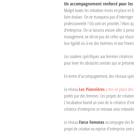
Un accompagnement renforcé pour les a
Malgré toutes les initiatives mises en place en
faire évoluer. On ne manquera pas d'interroger u
professionnelle ? Où sont ses priorités ? Alors
d’entreprise. On se laissera encore aller à pe
management, ne dit-on pas de celles qui réuss
leur égalité vis-à-vis des hommes et non l’invers
Les soutiens spécifiques aux femmes créatrices d
pour lever les obstacles sexistes qui se présent
En terme d'accompagnement, des réseaux spéci
Le réseau 
Les Pionnières
 a mis en place des
portés par des femmes. Ces projets de création 
L'incubateur fournit un suivi de la créatrice d
créatrice d'entreprise se retrouve ainsi entour
Le réseau 
Force Femmes
 accompagne des fem
projet de création ou reprise d'entreprise sont 