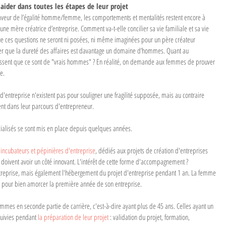
ider dans toutes les étapes de leur projet
 faveur de l’égalité homme/femme, les comportements et mentalités restent encore à 
ne mère créatrice d’entreprise. Comment va-t-elle concilier sa vie familiale et sa vie 
 que ces questions ne seront ni posées, ni même imaginées pour un père créateur 
nser que la dureté des affaires est davantage un domaine d’hommes. Quant au 
issent que ce sont de "vrais hommes" ? En réalité, on demande aux femmes de prouver 
e. 
'entreprise n'existent pas pour souligner une fragilité supposée, mais au contraire 
ent dans leur parcours d'entrepreneur. 
alisés se sont mis en place depuis quelques années.
 incubateurs et pépinières d'entreprise
, dédiés aux projets de création d'entreprises 
doivent avoir un côté innovant. L'intérêt de cette forme d'accompagnement ? 
'entreprise, mais également l'hébergement du projet d'entreprise pendant 1 an. La femme 
ée pour bien amorcer la première année de son entreprise.
mes en seconde partie de carrière, c'est-à-dire ayant plus de 45 ans. Celles ayant un 
suivies pendant 
la préparation de leur projet
 : validation du projet, formation, 