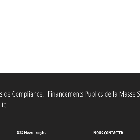
ies de Compliance, Financements Publics de la Masse S
aie
G2S News Insight
NOUS CONTACTER