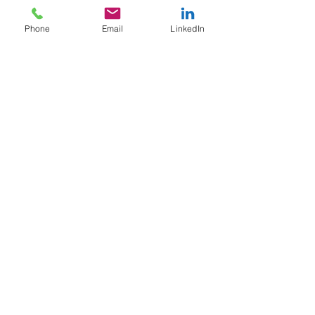
B.A BA du contrôle URSSAF.
Processus & SIRH
Phone
Email
LinkedIn
Data & IA
Gouvernance de la Data
NOS PARTENAIRES
G2S News Insight
NOUS CONTACTER
Abonnez-vous à la newsletter
Notre Blog
JOBS
Candidature spontannée